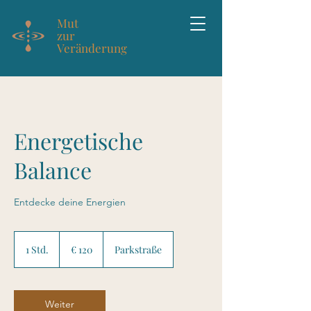
Mut
zur
Veränderung
Energetische
Balance
Entdecke deine Energien
120
Euro
1 Std.
1
€ 120
Parkstraße
S
t
d
Weiter