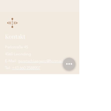
Kontakt
Parkstraße 45
4060 Leonding
E-Mail:
geretschlaegerc@hotmail.com
Tel:
+43 660 2588907